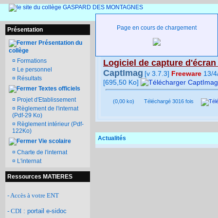
Page en cours de chargement
Présentation
Si le lien ne fonctionne pas, c
Présentation du
Captimag
collège
¤
Formations
Logiciel de capture d'écra
¤
Le personnel
CaptImag
[v 3.7.3]
Freeware
13/4
¤
Résultats
[695,50 Ko]
Textes officiels
¤
Projet d'Etablissement
(0,00 ko)
Téléchargé 3016 fois
¤
Règlement de l'internat
(Pdf-29 Ko)
¤
Règlement intérieur (Pdf-
122Ko)
Actualités
Vie scolaire
¤
Charte de l'internat
¤
L'internat
Ressources MATIERES
- Accès à votre ENT
- CDI
: portail e-sidoc