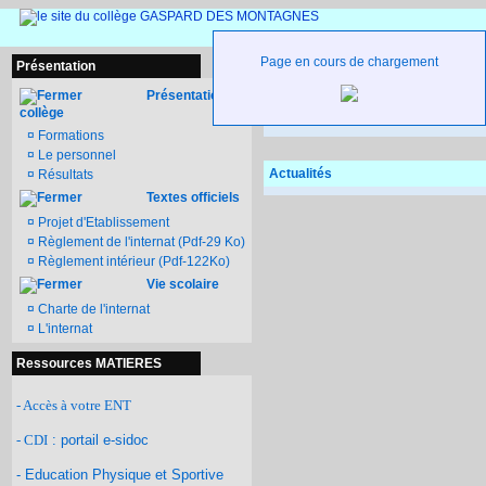
Page en cours de chargement
Présentation
Présentation du
collège
¤
Formations
¤
Le personnel
Actualités
¤
Résultats
Textes officiels
¤
Projet d'Etablissement
¤
Règlement de l'internat (Pdf-29 Ko)
¤
Règlement intérieur (Pdf-122Ko)
Vie scolaire
¤
Charte de l'internat
¤
L'internat
Ressources MATIERES
- Accès à votre ENT
- CDI
: portail e-sidoc
- Education Physique et Sportive